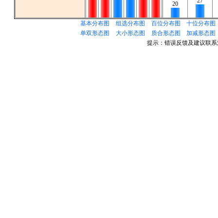
27
20
基本分布图
组选分布图
百位分布图
十位分布图
单双形态图
大小形态图
质合形态图
加减形态图
提示：错误反馈及建议联系清水微