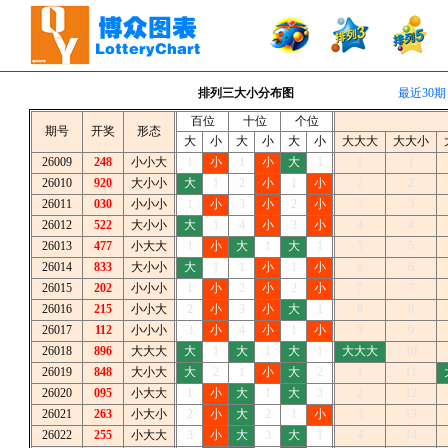
排列三大小分布图
最近30期
百位
十位
个位
期号
开奖
形态
大
小
大
小
大
小
大大大
大大小
26009
248
小小大
1
小
1
小
大
1
1
1
26010
920
大小小
大
1
2
小
1
小
2
2
26011
030
小小小
1
小
3
小
2
小
3
3
26012
522
大小小
大
1
4
小
3
小
4
4
26013
477
小大大
1
小
大
1
大
1
5
5
26014
833
大小小
大
1
1
小
1
小
6
6
26015
202
小小小
1
小
2
小
2
小
7
7
26016
215
小小大
2
小
3
小
大
1
8
8
26017
112
小小小
3
小
4
小
1
小
9
9
26018
896
大大大
大
1
大
1
大
1
大大大
10
26019
848
大小大
大
2
1
小
大
2
1
11
26020
095
小大大
1
小
大
1
大
3
2
12
26021
263
小大小
2
小
大
2
1
小
3
13
26022
255
小大大
3
小
大
3
大
1
4
14