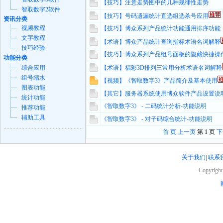
【技巧】注意走势图中的几种规律性走势
智取数字2软件
【技巧】号码遗漏统计直选组选杀号应用
资讯分类
视频教程
【技巧】博众系列产品统计功能通用排序功能
文字教程
【术语】博众产品统计查询指标术语名词解释
技巧经验
【技巧】博众系列产品组号面板的隐藏快捷操
功能分类
综合应用
【术语】福彩3D排列三常用分析术语名词解释
组号缩水
【视频】《智取数字3》产品简介及基本使用
图表功能
【其它】服务器系统使用博众软件产品设置说
统计功能
《智取数字3》 - 二码统计分析-功能说明
推荐功能
辅助工具
《智取数字3》 - 对子码综合统计-功能说明
首 页
上一页
第 1 页
下
关于我们
|
联系
Copyrigh