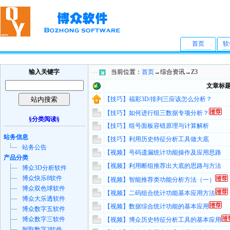
首页
软
输入关键字
当前位置：
首页
→综合资讯→Z3
文章标
【技巧】福彩3D/排列三应该怎么分析？
【技巧】如何进行组三数据专项分析？
§分类阅读§
【技巧】组号面板容错原理与计算解析
站务信息
【技巧】利用历史特征分析工具做大底
站务公告
【视频】号码遗漏统计功能操作及应用思路
产品分类
【视频】利用断组推荐出大底的思路与方法
博众3D分析软件
博众快乐8软件
【视频】智能推荐类功能分析方法（一）
博众双色球软件
【视频】二码组合统计功能基本应用方法
博众大乐透软件
【视频】数据综合统计功能的基本应用
博众数字五软件
博众数字三软件
【视频】博众历史特征分析工具的基本应用
智取数字3软件