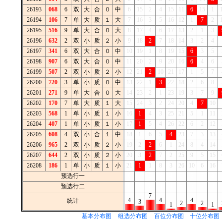
26193
068
6
双
大
合
０
中
6
15
2
4
15
11
6
15
1
26194
106
7
单
大
质
１
大
7
16
3
5
16
12
1
7
2
26195
516
9
单
大
合
０
大
8
17
4
6
17
13
2
1
3
26196
632
2
双
小
质
２
小
9
18
2
7
18
14
3
2
4
26197
341
6
双
大
合
０
中
10
19
1
8
19
15
6
3
5
26198
907
6
双
大
合
０
中
11
20
2
9
20
16
6
4
6
26199
507
2
双
小
质
２
小
12
21
2
10
21
17
1
5
7
26200
720
3
单
小
质
０
中
13
22
1
3
22
18
2
6
8
26201
271
9
单
大
合
０
大
14
23
2
1
23
19
3
7
9
26202
170
7
单
大
质
１
大
15
24
3
2
24
20
4
7
10
26203
568
1
单
小
质
１
小
16
1
4
3
25
21
5
1
11
26204
407
1
单
小
质
１
小
17
1
5
4
26
22
6
2
12
26205
608
4
双
小
合
１
中
18
1
6
5
4
23
7
3
13
26206
965
2
双
小
质
２
小
19
2
2
6
1
24
8
4
14
26207
644
2
双
小
质
２
小
20
3
2
7
2
25
9
5
15
26208
186
1
单
小
质
１
小
21
1
1
8
3
26
10
6
16
预选行一
0
1
2
3
4
5
6
7
8
预选行二
0
1
2
3
4
5
6
7
8
7
4
4
4
统计
3
2
2
1
1
基本分布图
组选分布图
百位分布图
十位分布图