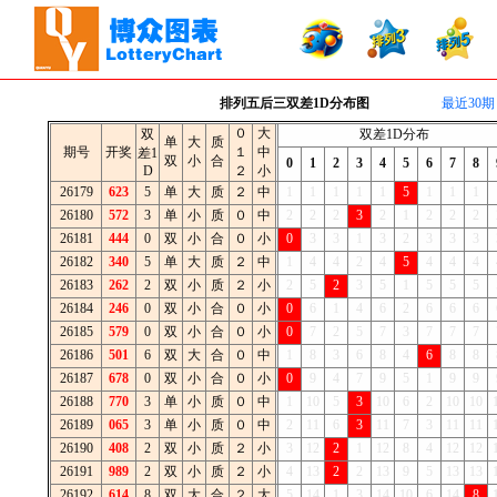
排列五后三双差1D分布图
最近30期
０
大
双
双差1D分布
单
大
质
期号
开奖
１
中
差1
双
小
合
0
1
2
3
4
5
6
7
8
D
２
小
26179
623
5
单
大
质
２
中
1
1
1
1
1
5
1
1
1
26180
572
3
单
小
质
０
中
2
2
2
3
2
1
2
2
2
26181
444
0
双
小
合
０
小
0
3
3
1
3
2
3
3
3
26182
340
5
单
大
质
２
中
1
4
4
2
4
5
4
4
4
26183
262
2
双
小
质
２
小
2
5
2
3
5
1
5
5
5
26184
246
0
双
小
合
０
小
0
6
1
4
6
2
6
6
6
26185
579
0
双
小
合
０
小
0
7
2
5
7
3
7
7
7
26186
501
6
双
大
合
０
中
1
8
3
6
8
4
6
8
8
26187
678
0
双
小
合
０
小
0
9
4
7
9
5
1
9
9
26188
770
3
单
小
质
０
中
1
10
5
3
10
6
2
10
10
26189
065
3
单
小
质
０
中
2
11
6
3
11
7
3
11
11
26190
408
2
双
小
质
２
小
3
12
2
1
12
8
4
12
12
26191
989
2
双
小
质
２
小
4
13
2
2
13
9
5
13
13
26192
614
8
双
大
合
２
大
5
14
1
3
14
10
6
14
8