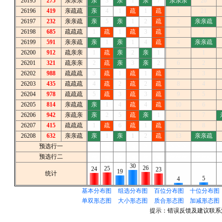
26195
275
亲亲亲
亲
3
亲
1
亲
7
亲亲亲
20
26196
419
亲疏疏
亲
4
1
疏
1
疏
1
21
26197
232
亲亲疏
亲
5
亲
1
2
疏
2
亲亲疏
26198
685
疏疏疏
1
疏
1
疏
3
疏
3
1
26199
591
亲亲疏
亲
1
亲
1
4
疏
4
亲亲疏
26200
912
疏亲亲
1
疏
亲
2
亲
1
5
1
26201
321
疏亲亲
2
疏
亲
3
亲
2
6
2
26202
988
疏疏疏
3
疏
1
疏
1
疏
7
3
26203
435
疏疏疏
4
疏
2
疏
2
疏
8
4
26204
978
疏疏疏
5
疏
3
疏
3
疏
9
5
26205
814
亲疏疏
亲
1
4
疏
4
疏
10
6
26206
942
亲疏亲
亲
2
5
疏
亲
1
11
7
26207
415
疏疏疏
1
疏
6
疏
1
疏
12
8
26208
632
亲亲疏
亲
1
亲
1
2
疏
13
亲亲疏
预选行一
亲
疏
亲
疏
亲
疏
亲亲亲
亲亲疏
预选行二
亲
疏
亲
疏
亲
疏
亲亲亲
亲亲疏
30
26
25
24
23
19
统计
5
4
基本分布图
组选分布图
百位分布图
十位分布图
单双形态图
大小形态图
质合形态图
加减形态图
提示：错误反馈及建议联系清水微