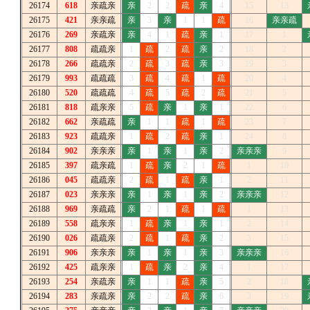
26174
618
亲疏亲
亲
2
2
疏
亲
4
15
13
26175
421
亲亲疏
亲
3
亲
1
1
疏
16
亲亲疏
26176
269
亲疏亲
亲
4
1
疏
亲
1
17
1
26177
808
疏疏亲
1
疏
2
疏
亲
2
18
2
26178
266
疏疏亲
2
疏
3
疏
亲
3
19
3
26179
993
疏疏疏
3
疏
4
疏
1
疏
20
4
26180
520
疏疏疏
4
疏
5
疏
2
疏
21
5
26181
818
疏亲亲
5
疏
亲
1
亲
1
22
6
26182
662
亲疏疏
亲
1
1
疏
1
疏
23
7
26183
923
疏疏亲
1
疏
2
疏
亲
1
24
8
26184
902
亲亲亲
亲
1
亲
1
亲
2
亲亲亲
9
26185
397
疏亲疏
1
疏
亲
2
1
疏
1
10
26186
045
疏疏亲
2
疏
1
疏
亲
1
2
11
26187
023
亲亲亲
亲
1
亲
1
亲
2
亲亲亲
12
26188
969
亲疏疏
亲
2
1
疏
1
疏
1
13
26189
558
疏亲亲
1
疏
亲
1
亲
1
2
14
26190
026
疏疏亲
2
疏
1
疏
亲
2
3
15
26191
906
亲亲亲
亲
1
亲
1
亲
3
亲亲亲
16
26192
425
疏亲亲
1
疏
亲
2
亲
4
1
17
26193
254
亲疏亲
亲
1
1
疏
亲
5
2
18
26194
283
亲疏亲
亲
2
2
疏
亲
6
3
19