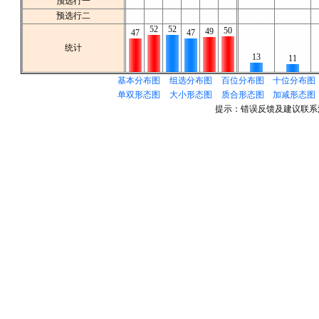
预选行一
加
减
加
减
加
减
加加加
加加减
预选行二
加
减
加
减
加
减
加加加
加加减
52
52
50
49
47
47
统计
13
11
基本分布图
组选分布图
百位分布图
十位分布图
单双形态图
大小形态图
质合形态图
加减形态图
提示：错误反馈及建议联系清水微