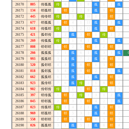
26170
805
传孤孤
传
6
1
1
8
孤
8
1
孤
26171
134
邻孤邻
1
邻
2
2
9
孤
9
邻
1
26172
445
传传邻
传
1
3
传
10
1
10
邻
2
26173
677
邻孤孤
1
邻
4
1
11
孤
11
1
孤
26174
618
传孤邻
传
1
5
2
12
孤
12
邻
1
26175
421
孤邻传
1
2
孤
3
邻
1
传
1
2
26176
269
传孤孤
传
3
1
4
1
孤
1
2
孤
26177
808
邻邻邻
1
邻
2
5
邻
1
2
邻
1
26178
266
孤孤孤
2
1
孤
6
1
孤
3
1
孤
26179
993
孤孤邻
3
2
孤
7
2
孤
4
邻
1
26180
520
孤邻邻
4
3
孤
8
邻
1
5
邻
2
26181
818
孤邻孤
5
4
孤
9
邻
2
6
1
孤
26182
662
孤孤邻
6
5
孤
10
1
孤
7
邻
1
26183
923
孤传邻
7
6
孤
传
2
1
8
邻
2
26184
902
传邻传
传
7
1
1
邻
2
传
1
3
26185
397
邻传孤
1
邻
2
传
1
3
1
2
孤
26186
045
邻邻孤
2
邻
3
1
邻
4
2
3
孤
26187
023
传孤邻
传
1
4
2
1
孤
3
邻
1
26188
969
邻孤邻
1
邻
5
3
2
孤
4
邻
2
26189
558
邻邻邻
2
邻
6
4
邻
1
5
邻
3
26190
026
孤孤邻
3
1
孤
5
1
孤
6
邻
4