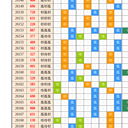
26148
408
孤邻邻
3
1
孤
3
邻
1
4
邻
1
26149
696
孤邻孤
4
2
孤
4
邻
2
5
1
孤
26150
720
邻孤邻
5
邻
1
5
1
孤
6
邻
1
26151
631
邻邻邻
6
邻
2
6
邻
1
7
邻
2
26152
220
邻邻邻
7
邻
3
7
邻
2
8
邻
3
26153
887
孤孤孤
8
1
孤
8
1
孤
9
1
孤
26154
377
孤传传
9
2
孤
传
2
1
传
3
2
26155
409
邻孤孤
10
邻
1
1
3
孤
1
4
孤
26156
162
邻孤孤
11
邻
2
2
4
孤
2
5
孤
26157
327
邻传邻
12
邻
3
传
5
1
3
邻
1
26158
178
邻传邻
13
邻
4
传
6
2
4
邻
2
26159
995
邻邻孤
14
邻
5
1
邻
3
5
1
孤
26160
332
孤孤孤
15
1
孤
2
1
孤
6
2
孤
26161
529
孤传孤
16
2
孤
传
2
1
7
3
孤
26162
585
传邻传
传
3
1
1
邻
2
传
1
3
26163
537
传孤邻
传
4
2
2
1
孤
1
邻
4
26164
690
邻孤孤
1
邻
3
3
2
孤
2
1
孤
26165
424
孤孤孤
2
1
孤
4
3
孤
3
2
孤
26166
900
孤孤孤
3
2
孤
5
4
孤
4
3
孤
26167
631
孤孤邻
4
3
孤
6
5
孤
5
邻
1
26168
130
传传邻
传
4
1
传
6
1
6
邻
2
26169
832
孤传邻
1
5
孤
传
7
2
7
邻
3