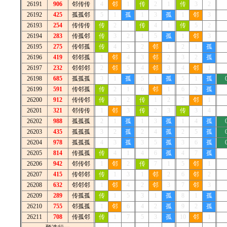
26191
906
邻传传
4
邻
1
传
2
1
传
3
2
26192
425
孤孤邻
5
1
孤
1
3
孤
1
邻
3
26193
254
传传传
传
2
1
传
4
1
传
5
2
26194
283
传孤邻
传
3
2
1
5
孤
1
邻
3
26195
275
传邻孤
传
4
3
2
邻
1
2
1
孤
26196
419
邻邻孤
1
邻
4
3
邻
2
3
2
孤
26197
232
邻邻邻
2
邻
5
4
邻
3
4
邻
1
26198
685
孤孤孤
3
1
孤
5
1
孤
5
1
孤
26199
591
传邻孤
传
2
1
6
邻
1
6
2
孤
26200
912
传传邻
传
3
2
传
1
2
7
邻
1
26201
321
邻传传
1
邻
3
传
2
3
传
3
4
26202
988
孤孤孤
2
1
孤
1
3
孤
1
4
孤
26203
435
孤孤孤
3
2
孤
2
4
孤
2
5
孤
26204
978
孤孤孤
4
3
孤
3
5
孤
3
6
孤
26205
814
传孤孤
传
4
1
4
6
孤
4
7
孤
26206
942
邻传邻
1
邻
2
传
7
1
5
邻
1
26207
415
传邻邻
传
1
3
1
邻
2
6
邻
2
26208
632
邻邻邻
1
邻
4
2
邻
3
7
邻
3
26209
289
传孤孤
传
1
5
3
1
孤
8
1
孤
26210
755
邻孤孤
1
邻
6
4
2
孤
9
2
孤
26211
708
传孤邻
传
1
7
5
3
孤
10
邻
1