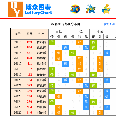
福彩3D传邻孤分布图
最近30期
百位
十位
个位
期号
开奖
形态
传
邻
孤
传
邻
孤
传
邻
孤
26113
040
传邻传
传
1
1
1
邻
1
传
1
2
26114
864
孤孤传
1
2
孤
2
1
孤
传
2
1
26115
581
邻传孤
2
邻
1
传
2
1
1
3
孤
26116
020
邻邻邻
3
邻
2
1
邻
2
2
邻
1
26117
411
孤邻邻
4
1
孤
2
邻
3
3
邻
2
26118
132
传邻邻
传
2
1
3
邻
4
4
邻
3
26119
112
传传传
传
3
2
传
1
5
传
2
6
26120
734
孤邻孤
1
4
孤
1
邻
6
1
3
孤
26121
393
传孤传
传
5
1
2
1
孤
传
2
1
26122
346
传邻孤
传
6
2
3
邻
1
1
3
孤
26123
200
邻孤孤
1
邻
3
4
1
孤
2
4
孤
26124
280
传孤传
传
1
4
5
2
孤
传
3
1
26125
954
邻孤孤
1
邻
5
6
3
孤
1
4
孤
26126
846
邻传邻
2
邻
6
传
4
1
2
邻
1