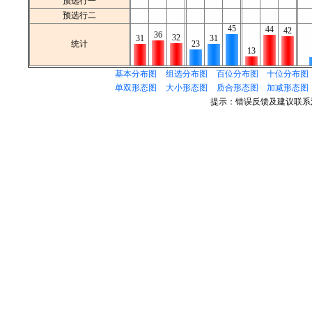
预选行一
传
邻
孤
传
邻
孤
传
邻
孤
预选行二
传
邻
孤
传
邻
孤
传
邻
孤
45
44
42
36
32
31
31
统计
23
13
基本分布图
组选分布图
百位分布图
十位分布图
单双形态图
大小形态图
质合形态图
加减形态图
提示：错误反馈及建议联系清水微