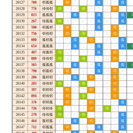
26127
700
邻孤孤
3
邻
7
1
5
孤
3
1
孤
26128
776
传传邻
传
1
8
传
6
1
4
邻
1
26129
023
孤孤孤
1
2
孤
1
7
孤
5
1
孤
26130
267
传孤孤
传
3
1
2
8
孤
6
2
孤
26131
598
邻孤邻
1
邻
2
3
9
孤
7
邻
1
26132
756
邻传邻
2
邻
3
传
10
1
8
邻
2
26133
080
孤邻孤
3
1
孤
1
邻
2
9
1
孤
26134
654
孤孤孤
4
2
孤
2
1
孤
10
2
孤
26135
487
传孤邻
传
3
1
3
2
孤
11
邻
1
26136
889
传传邻
传
4
2
传
3
1
12
邻
2
26137
165
孤孤孤
1
5
孤
1
4
孤
13
1
孤
26138
790
邻孤邻
2
邻
1
2
5
孤
14
邻
1
26139
286
孤邻邻
3
1
孤
3
邻
1
15
邻
2
26140
285
传传邻
传
2
1
传
1
2
16
邻
3
26141
397
邻邻邻
1
邻
2
1
邻
3
17
邻
4
26142
894
邻传邻
2
邻
3
传
1
4
18
邻
5
26143
376
邻邻孤
3
邻
4
1
邻
5
19
1
孤
26144
726
传邻传
传
1
5
2
邻
6
传
1
7
26145
279
传传孤
传
2
6
传
1
7
1
2
孤
26146
464
孤邻孤
1
3
孤
1
邻
8
2
3
孤
26147
712
邻孤孤
2
邻
1
2
1
孤
3
4
孤