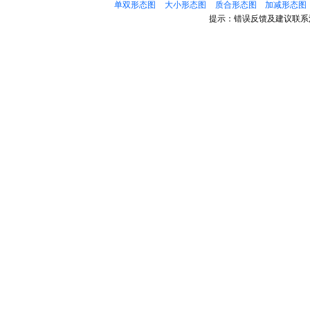
单双形态图
大小形态图
质合形态图
加减形态图
提示：错误反馈及建议联系清水微